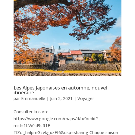
Les Alpes Japonaises en automne, nouvel
itinéraire
par
Emmanuelle
|
Juin 2, 2021
|
Voyager
Consulter la carte :
https://www.google.com/maps/d/u/0/edit?
mid=1LW0id9sR1E-
TlZoi_hnlpmGzvkgxzFf6&usp=sharing Chaque saison