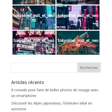
tokyokiwi_nuit_et_neo
tokyokiwi_nuit_et_neo
ns
ns
tokyokiwi_nuit_et_neo
tokyokiwi_nuit_et_neo
ns
ns
Articles récents
8 conseils pour faire de belles photos de voyage avec
un smartphone
Découvrir les Alpes Japonaises, l’itinéraire idéal en
automne