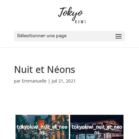
Sélectionner une page
Nuit et Néons
par
Emmanuelle
|
Juil 21, 2021
tokyokiwi_nuit_et_neo
tokyokiwi_nuit_et_neo
ns
ns