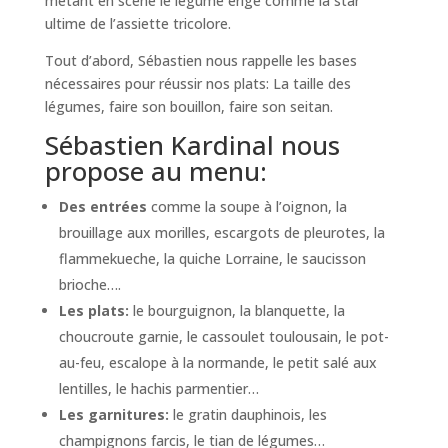
metant en scène le légume érigé comme la star
ultime de l’assiette tricolore.
Tout d’abord, Sébastien nous rappelle les bases
nécessaires pour réussir nos plats: La taille des
légumes, faire son bouillon, faire son seitan.
Sébastien Kardinal nous
propose au menu:
Des entrées
comme la soupe à l’oignon, la
brouillage aux morilles, escargots de pleurotes, la
flammekueche, la quiche Lorraine, le saucisson
brioche….
Les plats:
le bourguignon, la blanquette, la
choucroute garnie, le cassoulet toulousain, le pot-
au-feu, escalope à la normande, le petit salé aux
lentilles, le hachis parmentier…
Les garnitures:
le gratin dauphinois, les
champignons farcis, le tian de légumes…