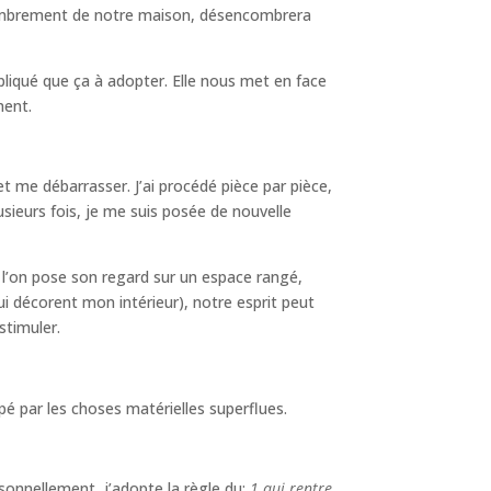
ncombrement de notre maison, désencombrera
pliqué que ça à adopter. Elle nous met en face
ment.
et me débarrasser. J’ai procédé pièce par pièce,
plusieurs fois, je me suis posée de nouvelle
e l’on pose son regard sur un espace rangé,
qui décorent mon intérieur), notre esprit peut
stimuler.
pé par les choses matérielles superflues.
rsonnellement, j’adopte la règle du:
1 qui rentre