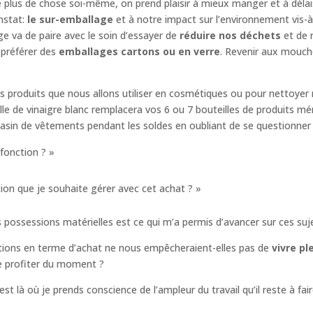
plus de chose soi-même, on prend plaisir à mieux manger et à délaiss
nstat:
le sur-emballage
et à notre impact sur l’environnement vis-
e va de paire avec le soin d’essayer de
réduire nos déchets
et de 
 préférer des
emballages cartons ou en verre
. Revenir aux moucho
es produits que nous allons utiliser en cosmétiques ou pour nettoye
le de vinaigre blanc remplacera vos 6 ou 7 bouteilles de produits mé
in de vêtements pendant les soldes en oubliant de se questionner «
 fonction ? »
tion que je souhaite gérer avec cet achat ? »
 possessions matérielles est ce qui m’a permis d’avancer sur ces suj
tions en terme d’achat ne nous empêcheraient-elles pas de
vivre p
profiter du moment ?
 là où je prends conscience de l’ampleur du travail qu’il reste à fair