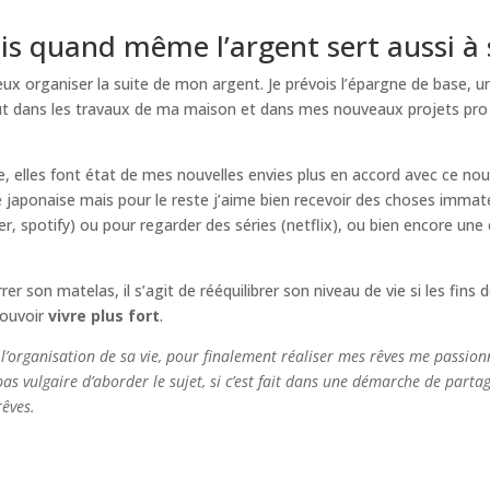
s quand même l’argent sert aussi à se
eux organiser la suite de mon argent. Je prévois l’épargne de base, u
out dans les travaux de ma maison et dans mes nouveaux projets pro 
e, elles font état de mes nouvelles envies plus en accord avec ce nouv
ure japonaise mais pour le reste j’aime bien recevoir des choses im
, spotify) ou pour regarder des séries (netflix), ou bien encore u
 son matelas, il s’agit de rééquilibrer son niveau de vie si les fins d
pouvoir
vivre plus fort
.
 l’organisation de sa vie, pour finalement réaliser mes rêves me passionn
 pas vulgaire d’aborder le sujet, si c’est fait dans une démarche de part
rêves.