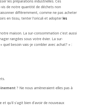
er les préparations industrielles. Ces
à-vis de notre quantité de déchets non
raisonner différemment, comme ne pas acheter
irs en tissu, tenter l’oriculi et adopter
les
r notre maison. La sur-consommation c’est aussi
nager rangées sous votre évier. La sur-
 quel besoin vais-je combler avec achat? » :
ets.
leinement
? Ne nous amèneraient-elles pas à
e et qu’il s’agit bien d’avoir de nouveaux