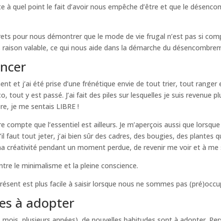
e à quel point le fait d’avoir nous empêche d’être et que le dése
crets pour nous démontrer que le mode de vie frugal n’est pas si com
raison valable, ce qui nous aide dans la démarche du désencombre
ncer
t et j’ai été prise d’une frénétique envie de tout trier, tout ranger 
o, tout y est passé. J’ai fait des piles sur lesquelles je suis revenue 
ère, je me sentais LIBRE !
e compte que l’essentiel est ailleurs. Je m’aperçois aussi que lorsqu
il faut tout jeter, j’ai bien sûr des cadres, des bougies, des plantes 
ma créativité pendant un moment perdue, de revenir me voir et à me 
ntre le minimalisme et la pleine conscience.
présent est plus facile à saisir lorsque nous ne sommes pas (pré)occu
des à adopter
urs mois, plusieurs années), de nouvelles habitudes sont à adopter. Pe