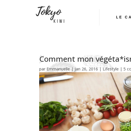
LE C
Comment mon végéta*is
par
Emmanuelle
|
Jan 26, 2016
|
Lifestyle
|
5 c