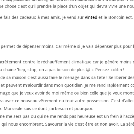
que chose c’est qu’il prendre la place d’un objet qui devra vivre une n
 je fais des cadeaux à mes amis, je vend sur
Vinted
et le Boncoin ect.
met de dépenser moins. Car même si je vais dépenser plus pour l’a
crètement contre le réchauffement climatique car je génère moins
la chaine ‘hep, stop, on a pas besoin de plus 😉 » Pensez colibri !
ets de sa maison c’est aussi faire le ménage dans sa tête ! Se libérer 
e et peuvent m’alourdir dans mon quotidien. Je me rend rapidement 
image que je veux avoir de moi même ou bien celle que je veux montre
ra avec ce nouveau vêtement ou tout autre possession. C’est d’aille
. Moi seule sais ce dont j’ai besoin et pourquoi.
ne me sers pas ou qui ne me rends pas heureuse est un frein à l’accès
qui nous encombrent. Savourer la vie c’est être et non avoir. La séréni