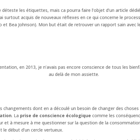
je déteste les étiquettes, mais ca pourra faire l’objet d’un article dé
j’ai surtout acquis de nouveaux réflexes en ce qui concerne le proces
 et Bea Johnson). Mon but était de retrouver un rapport sain avec 
entation, en 2013, je n’avais pas encore conscience de tous les bienfa
au delà de mon assiette.
ros changements dont en a découlé un besoin de changer des chose
ation
. La
prise de conscience écologique
comme les conséquenc
ur et à mesure à me questionner sur la question de la consommatio
t le début d’un cercle vertueux.